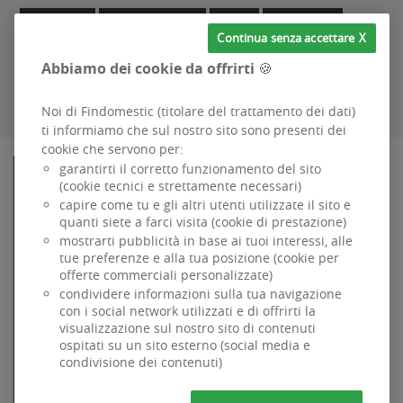
Campania
Emilia Romagna
Lazio
Lombardia
Continua senza accettare
Piemonte
Sicilia
Toscana
Veneto
Abbiamo dei cookie da offrirti 🍪
Noi di Findomestic (titolare del trattamento dei dati)
ti informiamo che sul nostro sito sono presenti dei
cookie che servono per:
garantirti il corretto funzionamento del sito
FINDOMESTIC
(cookie tecnici e strettamente necessari)
Specializzata dal 1984 nel credito alla famiglia per
capire come tu e gli altri utenti utilizzate il sito e
l'acquisto di beni e servizi ad uso privato, è parte di BNP
quanti siete a farci visita (cookie di prestazione)
Paribas, primario Gruppo Bancario internazionale.
mostrarti pubblicità in base ai tuoi interessi, alle
Dati Societari
tue preferenze e alla tua posizione (cookie per
Accessibilità
offerte commerciali personalizzate)
Codice di Condotta
condividere informazioni sulla tua navigazione
GDPR
-
Sicurezza
con i social network utilizzati e di offrirti la
Informativa sui cookie
visualizzazione sul nostro sito di contenuti
ospitati su un sito esterno (social media e
Documenti trasparenza
condivisione dei contenuti)
Whistleblowing
Findomestic Banca SpA . P IVA 03562770481